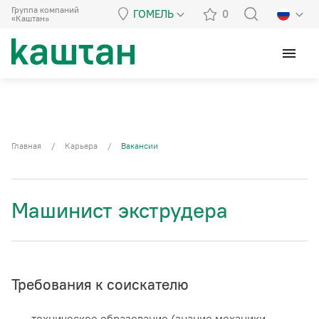
Группа компаний
ГОМЕЛЬ
0
«Каштан»
menu
Главная
/
Карьера
/
Вакансии
Машинист экструдера
Требования к соискателю
—
техническое образование (знание механики,