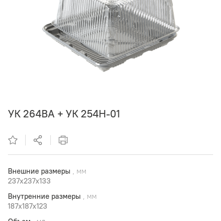
УК 264ВА + УК 254Н-01
Внешние размеры
, мм
237x237x133
Внутренние размеры
, мм
187x187x123