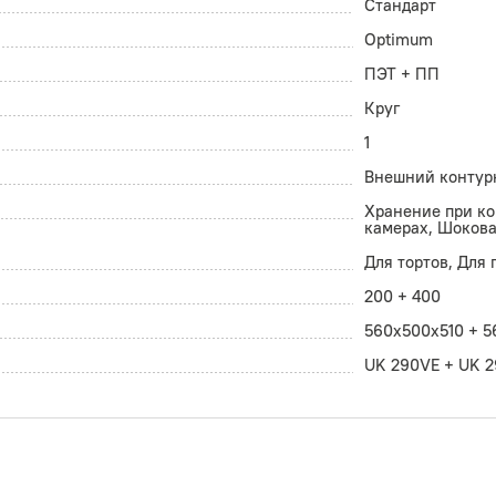
Стандарт
Optimum
ПЭТ + ПП
Круг
1
Внешний контур
Хранение при к
камерах, Шокова
Для тортов, Для
200 + 400
560x500х510 + 5
UK 290VЕ + UK 2