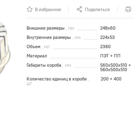
В избранное
Поделиться
Внешние размеры
, мм
248x60
Внутренние размеры
, мм
224x53
Объем
, мл
2380
Материал
ПЭТ + ПП
Габариты короба
, мм
560x500х510 +
560x500х510
Количество единиц в коробе
,
200 + 400
шт