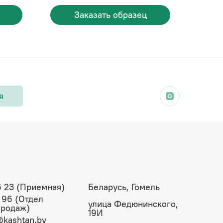
Заказать образец
я
6 23 (Приемная)
Беларусь, Гомель
 96 (Отдел
улица Федюнинского,
продаж)
19И
kashtan.by