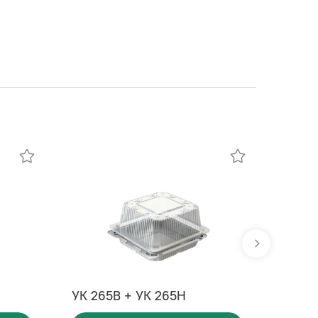
Новин
УК 265В + УК 265Н
УК 40