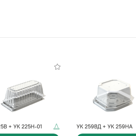
25В + УК 225Н-01
УК 259ВД + УК 259НА