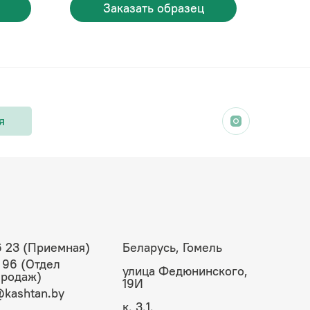
Заказать образец
я
6 23 (Приемная)
Беларусь, Гомель
 96 (Отдел
улица Федюнинского,
продаж)
19И
kashtan.by
к. 3.1.