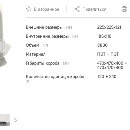
В избранное
Поделиться
Внешние размеры
, мм
225x225x121
Внутренние размеры
, мм
185x110
Объем
, мл
3800
Материал
ПЭТ + ПЭТ
Габариты короба
, мм
470x470х400 +
470x470х400
Количество единиц в коробе
,
120 + 240
шт