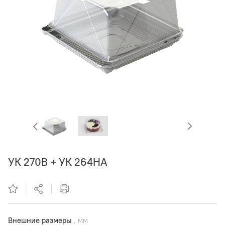
УК 270В + УК 264НА
Внешние размеры
, мм