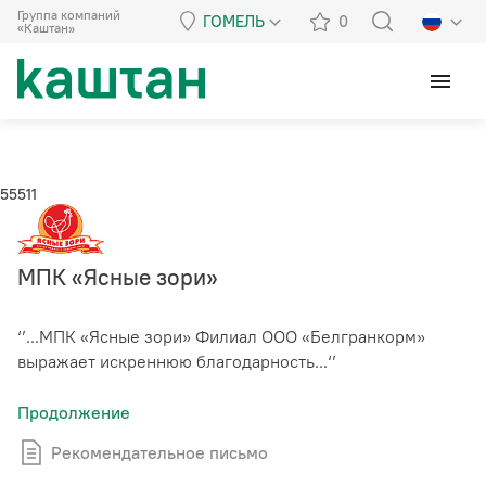
Группа компаний
ГОМЕЛЬ
0
«Каштан»
menu
55511
МПК «Ясные зори»
‘’...МПК «Ясные зори» Филиал ООО «Белгранкорм»
выражает искреннюю благодарность...‘’
Продолжение
Рекомендательное письмо