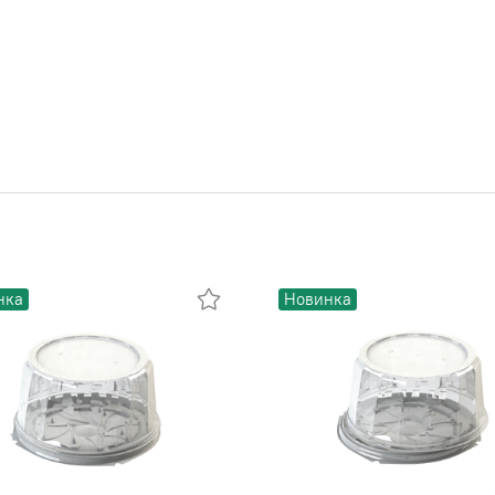
нка
Новинка