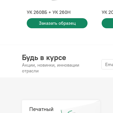
УК 260ВБ + УК 260Н
УК 2
Заказать образец
Будь в курсе
Акции, новинки, инновации
отрасли
Печатный