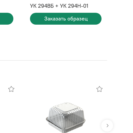
УК 294ВБ + УК 294Н-01
Заказать образец