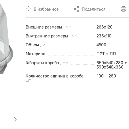
В избранное
Поделиться
Внешние размеры
, мм
266x120
Внутренние размеры
, мм
235x110
Объем
, мл
4500
Материал
ПЭТ + ПП
Габариты короба
, мм
650x540х280 +
590x540х360
Количество единиц в коробе
,
130 + 260
шт