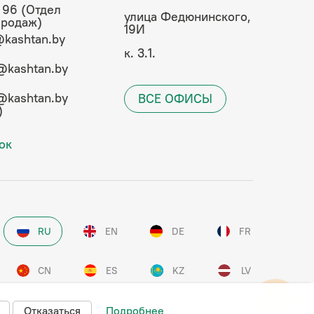
 96 (Отдел
улица Федюнинского,
продаж)
19И
kashtan.by
к. 3.1.
@kashtan.by
@kashtan.by
ВСЕ ОФИСЫ
)
ок
RU
EN
DE
FR
CN
ES
KZ
LV
Отказаться
Подробнее